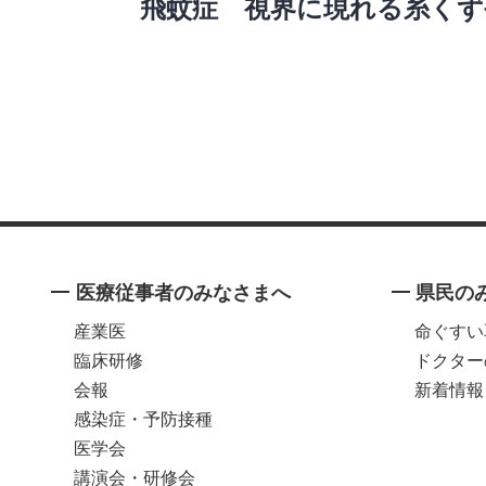
飛蚊症 視界に現れる糸くず
ナ
ビ
ゲ
ー
シ
ョ
ン
医療従事者のみなさまへ
県民の
産業医
命ぐすい
臨床研修
ドクター
会報
新着情報
感染症・予防接種
医学会
講演会・研修会