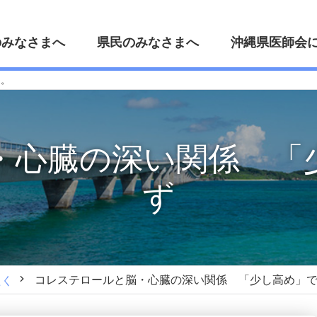
のみなさまへ
県民のみなさまへ
沖縄県医師会
た。
・心臓の深い関係 「
ず
コレステロールと脳・心臓の深い関係 「少し高め」
たく