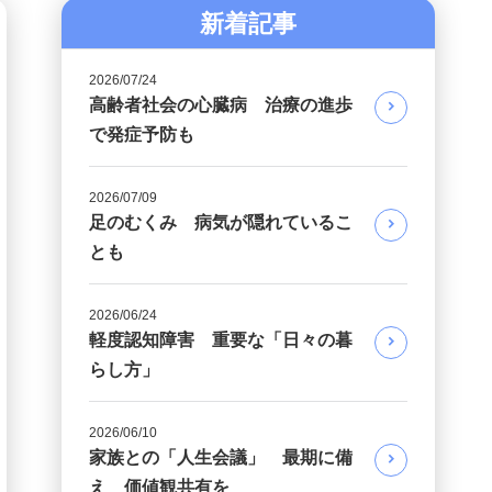
新着記事
2026/07/24
高齢者社会の心臓病 治療の進歩
で発症予防も
2026/07/09
足のむくみ 病気が隠れているこ
とも
2026/06/24
軽度認知障害 重要な「日々の暮
らし方」
2026/06/10
家族との「人生会議」 最期に備
え 価値観共有を