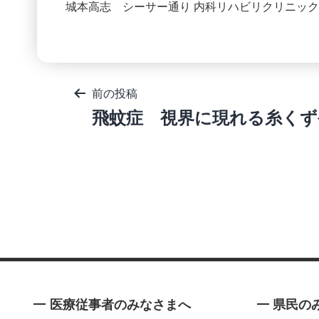
城本高志 シーサー通り 内科リハビリクリニック
投
前の投稿
稿
飛蚊症 視界に現れる糸くず
ナ
ビ
ゲ
ー
シ
ョ
ン
医療従事者のみなさまへ
県民の