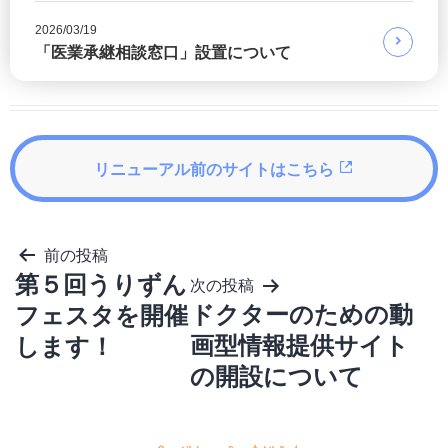
2026/03/19
「医業承継相談窓口」設置について
リニューアル前のサイトはこちら
投
前の投稿
稿
第５回うりずん
次の投稿
ナ
ビ
ドクターのための動
フェスタを開催
ゲ
画型情報提供サイト
します！
ー
シ
の開設について
ョ
ン