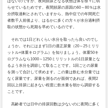
はないのですが、夜間頻尿となる状態は体を徐々に弱
らせているためです。夜間頻尿の原因の60～80％は水
分摂取過剰とされていますから、熱中症での年間死亡
者数千人前後より、はるかに多くの方々が水分過剰摂
取の状態から死期を早めているのです。
それでは1日どれくらい水分を取ったら良いのでし
ょうか。それにはまず1日の適正尿量（20～25ミリリ
ットル×体重キログラム）を知りましょう。体重50キ
ログラムなら1000～1250ミリリットルの1日尿量とな
るよう水分を調節して取ることです。1回ごとの尿量
を測って合計して求めます。この量は飲む水分量では
なく尿量です。尿量を測るのが面倒であれば、夜間2
回以上排尿に起きない程度に飲水量を朝から調節する
ことです。
高齢者では日中の排尿回数は少ないのに夜間に多く