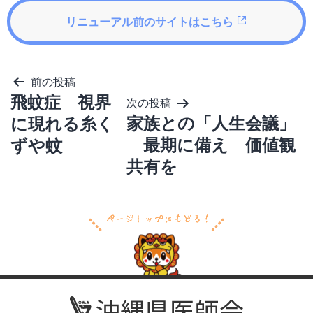
リニューアル前のサイトはこちら
投
前の投稿
稿
飛蚊症 視界
次の投稿
ナ
ビ
家族との「人生会議」
に現れる糸く
ゲ
最期に備え 価値観
ずや蚊
ー
シ
共有を
ョ
ン