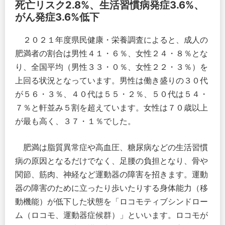
死亡リスク2.8%、生活習慣病発症3.6%、
がん発症3.6%低下
２０２１年度県民健康・栄養調査によると、成人の
肥満者の割合は男性４１・６％、女性２４・８％とな
り、全国平均（男性３３・０％、女性２２・３％）を
上回る状況となっています。男性は働き盛りの３０代
が５６・３％、４０代は５５・２％、５０代は５４・
７％と軒並み５割を超えています。女性は７０歳以上
が最も高く、３７・１％でした。
肥満は脂質異常症や高血圧、糖尿病などの生活習慣
病の原因となるだけでなく、足腰の負担となり、骨や
関節、筋肉、神経など運動器の障害を招きます。運動
器の障害のために立ったり歩いたりする身体能力（移
動機能）が低下した状態を「ロコモティブシンドロー
ム（ロコモ、運動器症候群）」といいます。ロコモが