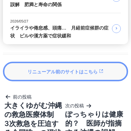
誤解 肥満と寿命の関係
2026/05/27
イライラや倦怠感、頭痛… 月経前症候群の症
状 ピルや漢方薬で症状緩和
リニューアル前のサイトはこちら
投
前の投稿
稿
大きくゆがむ沖縄
次の投稿
ナ
ビ
ぽっちゃりは健康
の救急医療体制
ゲ
的？ 医師が指摘
3次救急を圧迫す
ー
シ