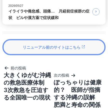
2026/05/27
イライラや倦怠感、頭痛… 月経前症候群の症
状 ピルや漢方薬で症状緩和
リニューアル前のサイトはこちら
投
前の投稿
稿
大きくゆがむ沖縄
次の投稿
ナ
ビ
ぽっちゃりは健康
の救急医療体制
ゲ
的？ 医師が指摘
3次救急を圧迫す
ー
シ
する沖縄の誤解
る全国唯一の現状
ョ
ン
肥満と寿命の関係