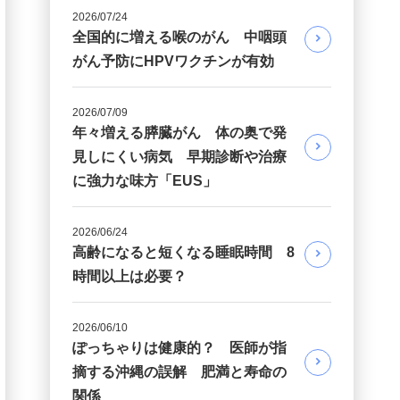
2026/07/24
全国的に増える喉のがん 中咽頭
がん予防にHPVワクチンが有効
2026/07/09
年々増える膵臓がん 体の奥で発
見しにくい病気 早期診断や治療
に強力な味方「EUS」
2026/06/24
高齢になると短くなる睡眠時間 8
時間以上は必要？
2026/06/10
ぽっちゃりは健康的？ 医師が指
摘する沖縄の誤解 肥満と寿命の
関係