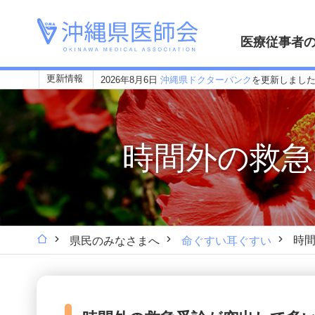
医療従事者
更新情報
2026年8月6日
沖縄県ドクターバンク
を更新しまし
時間外の救急
時
県民のみなさまへ
命ぐすい耳ぐすい