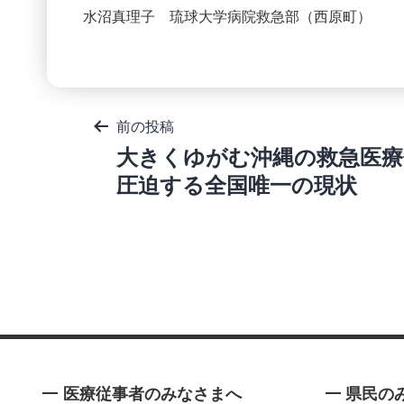
水沼真理子 琉球大学病院救急部（西原町）
投
前の投稿
稿
大きくゆがむ沖縄の救急医療
ナ
ビ
圧迫する全国唯一の現状
ゲ
ー
シ
ョ
ン
医療従事者のみなさまへ
県民の