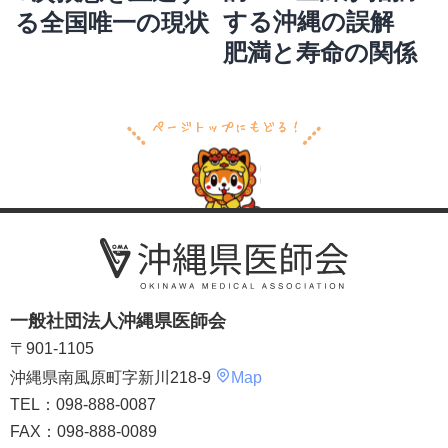
シ
する沖縄の誤解
る全国唯一の現状
ョ
ン
肥満と寿命の関係
一般社団法人沖縄県医師会
〒901-1105
沖縄県南風原町字新川218-9
Map
TEL：098-888-0087
FAX：098-888-0089