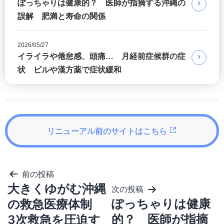
ぽっちゃりは健康的？ 医師が指摘する沖縄の
誤解 肥満と寿命の関係
2026/05/27
イライラや倦怠感、頭痛… 月経前症候群の症
状 ピルや漢方薬で症状緩和
リニューアル前のサイトはこちら
投
前の投稿
稿
大きくゆがむ沖縄
次の投稿
ナ
ビ
ぽっちゃりは健康
の救急医療体制
ゲ
的？ 医師が指摘
3次救急を圧迫す
ー