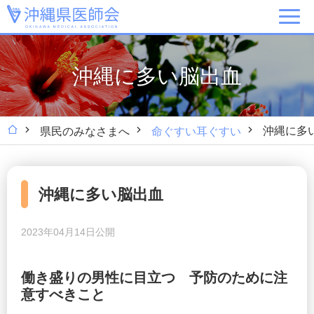
沖縄に多い脳出血
沖縄に多
県民のみなさまへ
命ぐすい耳ぐすい
沖縄に多い脳出血
2023年04月14日公開
働き盛りの男性に目立つ 予防のために注
意すべきこと