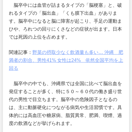
脳卒中には血管が詰まるタイプの「脳梗塞」と、破
れるタイプの「脳出血」「くも膜下出血」がありま
す。脳卒中になると脳に障害が起こり、手足の運動ま
ひや、ろれつの回りにくさなどの症状が出ます。日本
では死因の上位を占めます。
関連記事：
野菜の摂取少なく飲酒量も多い… 沖縄 肥
満者の割合、男性41% 女性は24% 依然全国平均を上
回る
脳卒中の中でも、沖縄県では全国に比べて脳出血を
発症することが多く、特に５０～６０代の働き盛り世
代の男性で目立ちます。脳卒中の危険因子となるの
は、主に動脈硬化につながる病気や生活習慣です。具
体的には高血圧や糖尿病、脂質異常、肥満、喫煙、過
度の飲酒などが挙げられます。