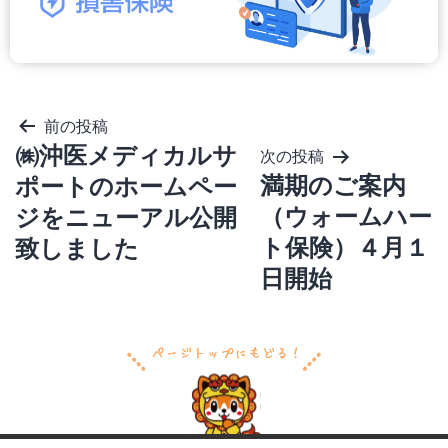
投
前の投稿
稿
㈱沖医メディカルサ
次の投稿
ナ
ビ
満期のご案内
ポートのホームペー
ゲ
（ウォームハー
ジをニューアル公開
ー
シ
ト保険）４月１
致しました
ョ
ン
日開始