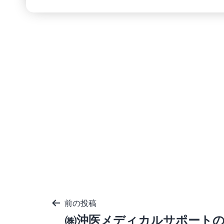
投
前の投稿
稿
㈱沖医メディカルサポート
ナ